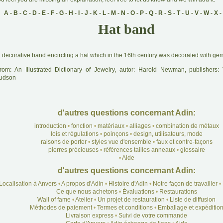
A
-
B
-
C
-
D
-
E
-
F
-
G
-
H
-
I
-
J
-
K
-
L
-
M
-
N
-
O
-
P
-
Q
-
R
-
S
-
T
-
U
-
V
-
W
-
X
-
Hat band
A
decorative band encircling a hat which in the 16th century was decorated with ge
rom: An Illustrated Dictionary of Jewelry, autor: Harold Newman, publishers
udson
d'autres questions concernant Adin:
introduction
•
fonction
•
matériaux
•
alliages
•
combination de métaux
lois et régulations
•
poinçons
•
design, utilisateurs, mode
raisons de porter
•
styles vue d'ensemble
•
faux et contre-façons
pierres précieuses
•
références tailles anneaux
•
glossaire
•
Aide
d'autres questions concernant Adin:
Localisation à Anvers
•
A propos d'Adin
•
Histoire d'Adin
•
Notre façon de travailler
•
Ce que nous achetons
•
Évaluations
•
Restaurations
Wall of fame
•
Atelier
•
Un projet de restauration
•
Liste de diffusion
Méthodes de paiement
•
Termes et conditions
•
Emballage et expéditio
Livraison express
•
Suivi de votre commande