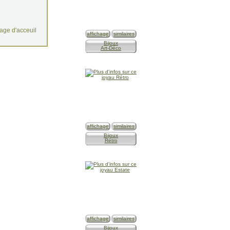
age d'acceuil
affichage
similaires
Bijoux
Art-Déco
affichage
similaires
Bijoux
Rétro
affichage
similaires
Bijoux