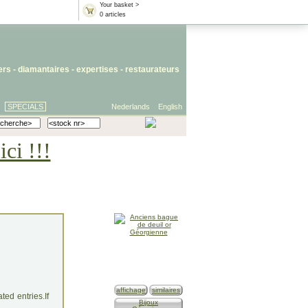
Your basket >
0 articles
iers
- diamantaires -
expertises
-
restaurateurs
SPECIALS
Nederlands
English
ci !!!
affichage
similaires
ed entries.If
Bijoux