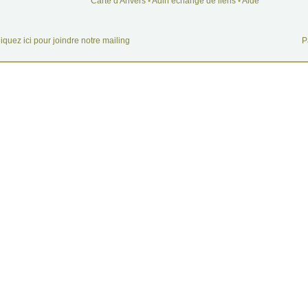
Carte d'Anvers
•
Adin échange de liens
•
Aide
iquez ici pour joindre notre mailing
P