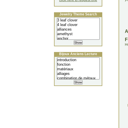
click here to request one
Jewelry Theme Search
F
H
Bijoux Anciens Lecture