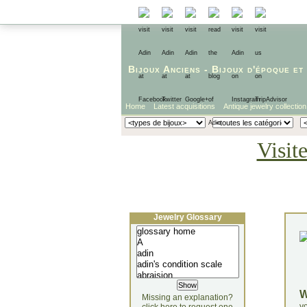
Bijoux Anciens
-
Bijoux d'époque
et
Home
Latest acquisitions
Antique jewelry collection
Visit
Jewelry Glossary
Missing an explanation?
yo