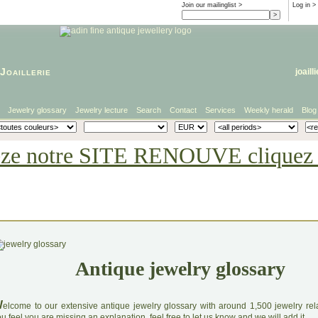
Join our mailinglist >
Log in
>
Joaillerie
joaill
Jewelry glossary
Jewelry lecture
Search
Contact
Services
Weekly herald
Blog
eze notre SITE RENOUVE cliquez i
Antique jewelry glossary
W
elcome to our extensive antique jewelry glossary with around 1,500 jewelry relat
u feel you are missing an explanation, feel free to let us know and we will add it.