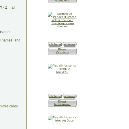
Géorgiens
Y
-
Z
all
mstones.
: Thames and
affichage
similaires
Bijoux
Victoriens
affichage
similaires
Bijoux
Art-Nouveau
Notre crédo
n