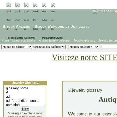
Bijoux Anciens
-
Bijoux d'époque
et
Joaillerie
Home
Latest acquisitions
Antique jewelry collection
Jewelry glossary
Jewelry lectur
Visiteze notre SIT
Jewelry Glossary
Antiq
W
Missing an explanation?
elcome to our extensi