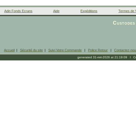
Adin Fonds Ecrans
Aide
Expéditions
Termes de 
Facebook
Custodes 
Accueil
|
Sécurité du site
|
Suivi Votre Commande
|
Police Retour
|
Contactez-no
generated 31-mrt-2026 at 21:19:09 l Cop