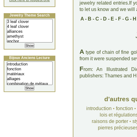
click here to request one
jewelry related entries.If 
to let us know and we will a
Jewelry Theme Search
A
-
B
-
C
-
D
-
E
-
F
-
G
-
H
A
type of chain of fine go
Bijoux Anciens Lecture
from it were suspended se
F
rom: An Illustrated D
publishers: Thames and 
d'autres q
introduction
•
fonction
lois et régulation
raisons de porter
•
st
pierres précieuse