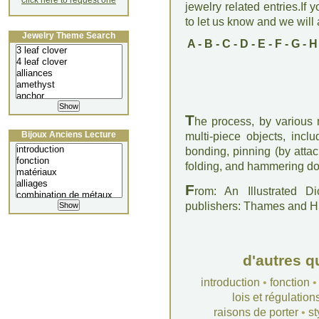
click here to request one
jewelry related entries.If 
to let us know and we will a
Jewelry Theme Search
A
-
B
-
C
-
D
-
E
-
F
-
G
-
H
T
he process, by various 
Bijoux Anciens Lecture
multi-piece objects, inclu
bonding, pinning (by attac
folding, and hammering dow
F
rom: An Illustrated D
publishers: Thames and 
d'autres q
introduction
•
fonction
lois et régulation
raisons de porter
•
st