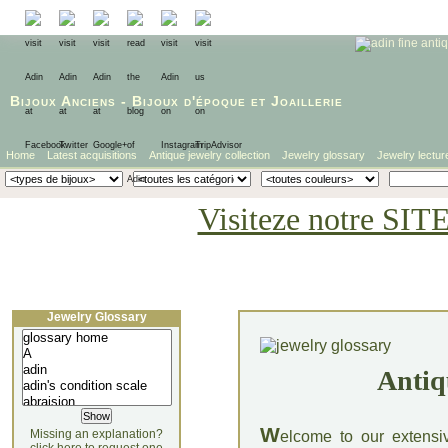
Bijoux Anciens
-
Bijoux d'époque
et
Joaillerie
Home
Latest acquisitions
Antique jewelry collection
Jewelry glossary
Jewelry lectur
Visiteze notre SIT
Jewelry Glossary
Antiq
W
Missing an explanation?
elcome to our extensi