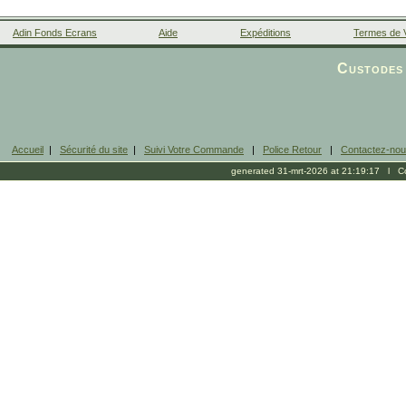
Adin Fonds Ecrans
Aide
Expéditions
Termes de 
Facebook
Custodes 
Accueil
|
Sécurité du site
|
Suivi Votre Commande
|
Police Retour
|
Contactez-no
generated 31-mrt-2026 at 21:19:17 l Cop