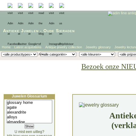
Antieke Juwelen
-
Oude Sieraden
Home
Latest acquisitions
Antique jewelry collection
Jewelry glossary
Jewelry lectur
Bezoek onze NIE
Juwelen Glossarium
Antiek
(verkl
U mist een uitleg?