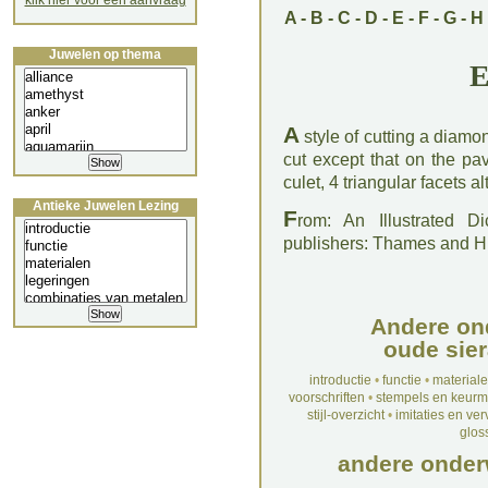
klik hier voor een aanvraag
A
-
B
-
C
-
D
-
E
-
F
-
G
-
H
Juwelen op thema
E
A
style of cutting a diamo
cut except that on the pav
culet, 4 triangular facets a
Antieke Juwelen Lezing
F
rom: An Illustrated D
publishers: Thames and 
Andere on
oude sier
introductie
•
functie
•
material
voorschriften
•
stempels en keur
stijl-overzicht
•
imitaties en ve
glos
andere onder