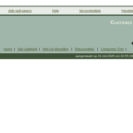
Adin wall papers
Help
Verzendpolitiek
Handela
Custodes 
Home
|
Site-veiligheid
|
Volg Uw Bestelling
|
Retourpolitiek
|
Contacteer Ons
|
aangemaakt op 31-mrt-2026 om 20:55:39