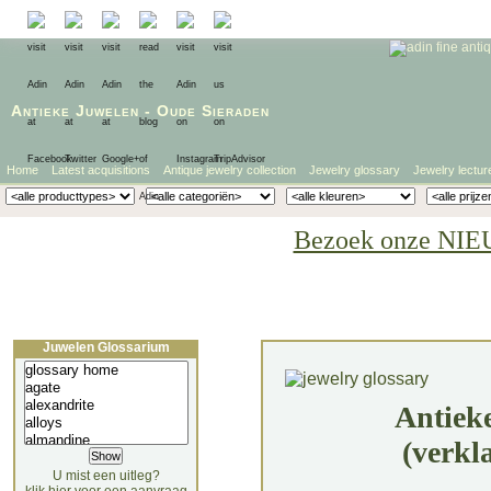
Antieke Juwelen
-
Oude Sieraden
Home
Latest acquisitions
Antique jewelry collection
Jewelry glossary
Jewelry lectur
Bezoek onze NIE
Juwelen Glossarium
Antiek
(verkl
U mist een uitleg?