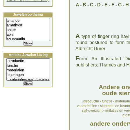
klik hier voor een aanvraag
A
-
B
-
C
-
D
-
E
-
F
-
G
-
H
Juwelen op thema
A
type of finger ring hav
round postured to form t
Albrecht Dürer.
Antieke Juwelen Lezing
F
rom: An Illustrated D
publishers: Thames and 
Andere on
oude sier
introductie
•
functie
•
material
voorschriften
•
stempels en keur
stijl-overzicht
•
imitaties en ve
glos
andere onder