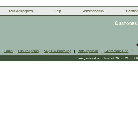
Adin wall papers
Help
Verzendpolitiek
Handela
Custodes 
Home
|
Site-veiligheid
|
Volg Uw Bestelling
|
Retourpolitiek
|
Contacteer Ons
|
aangemaakt op 31-mrt-2026 om 20:56:06