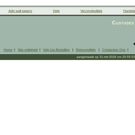
Adin wall papers
Help
Verzendpolitiek
Handela
Custodes 
Home
|
Site-veiligheid
|
Volg Uw Bestelling
|
Retourpolitiek
|
Contacteer Ons
|
aangemaakt op 31-mrt-2026 om 20:55:52