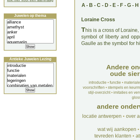
klik hier voor een aanvraag
A
-
B
-
C
-
D
-
E
-
F
-
G
-
H
Juwelen op thema
Loraine Cross
T
his is a cross of Loraine
symbol of liberty and op
Gaulle as the symbol for h
Antieke Juwelen Lezing
Andere on
oude sier
introductie
•
functie
•
material
voorschriften
•
stempels en keur
stijl-overzicht
•
imitaties en ve
glos
andere onder
locatie antwerpen
•
over a
wat wij aankopen
tevreden klanten
•
at