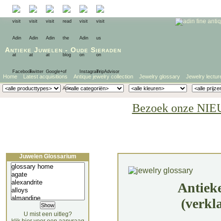
Antieke Juwelen
-
Oude Sieraden
Home
Latest acquisitions
Antique jewelry collection
Jewelry glossary
Jewelry lectur
Bezoek onze NIE
Juwelen Glossarium
Antiek
(verkl
U mist een uitleg?