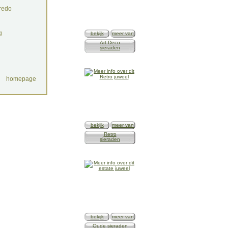
redo
g
bekijk
meer van
Art Deco
sieraden
homepage
bekijk
meer van
Retro
sieraden
bekijk
meer van
Oude sieraden