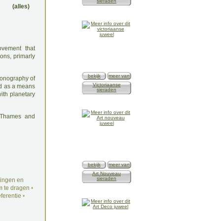
sieraden
(alles)
ovement that
ons, primarly
bekijk
meer van
conography of
Victoriaanse
 as a means
sieraden
ith planetary
: Thames and
bekijk
meer van
Art Nouveau
sieraden
ingen en
 te dragen
•
ferentie
•