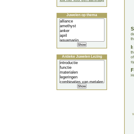
klik hier voor een aanvraag
Juwelen op thema
S
d
t
I
t
t
Antieke Juwelen Lezing
of
sy
F
H
v