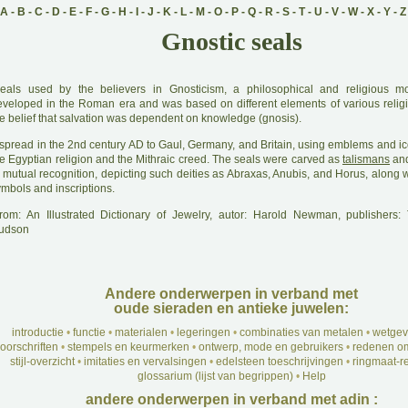
A
-
B
-
C
-
D
-
E
-
F
-
G
-
H
-
I
-
J
-
K
-
L
-
M
-
O
-
P
-
Q
-
R
-
S
-
T
-
U
-
V
-
W
-
X
-
Y
-
Z
Gnostic seals
eals used by the believers in Gnosticism, a philosophical and religious m
eveloped in the Roman era and was based on different elements of various religi
he belief that salvation was dependent on knowledge (gnosis).
 spread in the 2nd century AD to Gaul, Germany, and Britain, using emblems and i
he Egyptian religion and the Mithraic creed. The seals were carved as
talismans
and
 mutual recognition, depicting such deities as Abraxas, Anubis, and Horus, along w
mbols and inscriptions.
rom: An Illustrated Dictionary of Jewelry, autor: Harold Newman, publishers
udson
Andere onderwerpen in verband met
oude sieraden en antieke juwelen:
introductie
•
functie
•
materialen
•
legeringen
•
combinaties van metalen
•
wetgev
oorschriften
•
stempels en keurmerken
•
ontwerp, mode en gebruikers
•
redenen om
stijl-overzicht
•
imitaties en vervalsingen
•
edelsteen toeschrijvingen
•
ringmaat-re
glossarium (lijst van begrippen)
•
Help
andere onderwerpen in verband met adin :