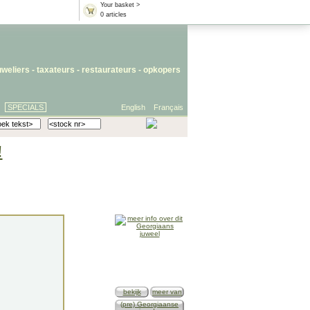
Your basket >
0 articles
uweliers
-
taxateurs
-
restaurateurs
-
opkopers
SPECIALS
English
Français
!
bekijk
meer van
(pre) Georgiaanse