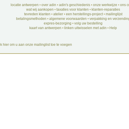
locatie antwerpen
•
over adin
•
adin's geschiedenis
•
onze werkwijze
•
ons c
wat wij aankopen
•
taxaties voor klanten
•
klanten-reparaties
tevreden klanten
•
atelier
•
een herstellings-project
•
mailinglijst
betalingsmethoden
•
algemene voorwaarden
•
verpakking en verzendin
expres-bezorging
•
volg uw bestelling
kaart van antwerpen
•
linken uitwisselen met adin
•
Help
ik hier om u aan onze mailinglist toe te voegen