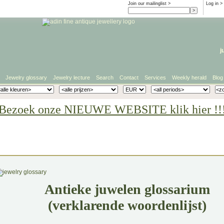
Join our mailinglist >
Log in
>
j
Jewelry glossary
Jewelry lecture
Search
Contact
Services
Weekly herald
Blog
Bezoek onze NIEUWE WEBSITE klik hier !!
Antieke juwelen glossarium
(verklarende woordenlijst)