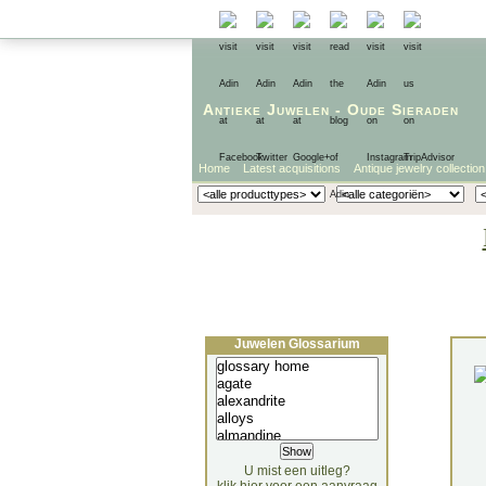
Antieke Juwelen
-
Oude Sieraden
Home
Latest acquisitions
Antique jewelry collection
Juwelen Glossarium
U mist een uitleg?