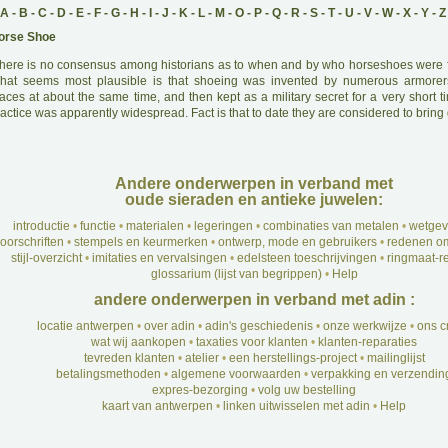
A
-
B
-
C
-
D
-
E
-
F
-
G
-
H
-
I
-
J
-
K
-
L
-
M
-
O
-
P
-
Q
-
R
-
S
-
T
-
U
-
V
-
W
-
X
-
Y
-
Z
orse Shoe
here is no consensus among historians as to when and by who horseshoes were fi
hat seems most plausible is that shoeing was invented by numerous armorers 
aces at about the same time, and then kept as a military secret for a very short ti
actice was apparently widespread. Fact is that to date they are considered to bring
Andere onderwerpen in verband met
oude sieraden en antieke juwelen:
introductie
•
functie
•
materialen
•
legeringen
•
combinaties van metalen
•
wetgev
oorschriften
•
stempels en keurmerken
•
ontwerp, mode en gebruikers
•
redenen om
stijl-overzicht
•
imitaties en vervalsingen
•
edelsteen toeschrijvingen
•
ringmaat-re
glossarium (lijst van begrippen)
•
Help
andere onderwerpen in verband met adin :
locatie antwerpen
•
over adin
•
adin's geschiedenis
•
onze werkwijze
•
ons c
wat wij aankopen
•
taxaties voor klanten
•
klanten-reparaties
tevreden klanten
•
atelier
•
een herstellings-project
•
mailinglijst
betalingsmethoden
•
algemene voorwaarden
•
verpakking en verzendin
expres-bezorging
•
volg uw bestelling
kaart van antwerpen
•
linken uitwisselen met adin
•
Help