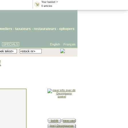
Your basket >
0 articles
uweliers
-
taxateurs
-
restaurateurs
-
opkopers
SPECIALS
English
Français
!
bekijk
meer van
(pre) Georgiaanse