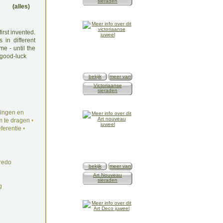
sieraden
(alles)
rst invented.
in different
me - until the
 good-luck
bekijk
meer van
Victoriaanse
sieraden
ingen en
 te dragen
•
ferentie
•
redo
bekijk
meer van
Art Nouveau
sieraden
g