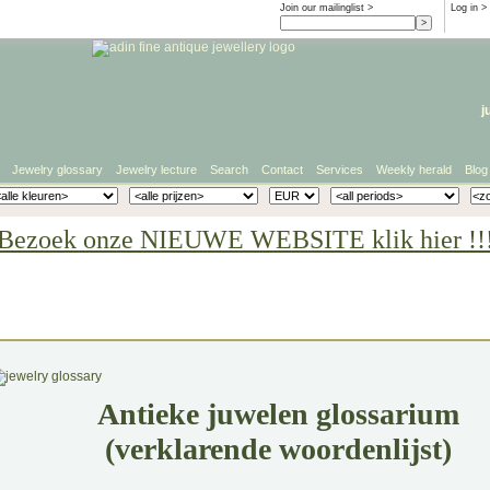
Join our mailinglist >
Log in
>
j
Jewelry glossary
Jewelry lecture
Search
Contact
Services
Weekly herald
Blog
Bezoek onze NIEUWE WEBSITE klik hier !!
Antieke juwelen glossarium
(verklarende woordenlijst)