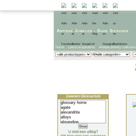
Antieke Juwelen
-
Oude Sieraden
Home
Latest acquisitions
Antique jewelry collection
Juwelen Glossarium
U mist een uitleg?