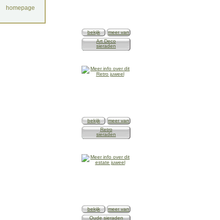
homepage
bekijk
meer van
Art Deco
sieraden
bekijk
meer van
Retro
sieraden
bekijk
meer van
Oude sieraden