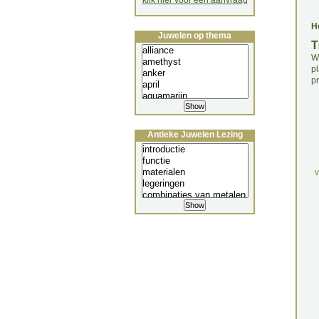
klik hier voor een aanvraag
H
Juwelen op thema
T
W
pl
pr
Antieke Juwelen Lezing
v