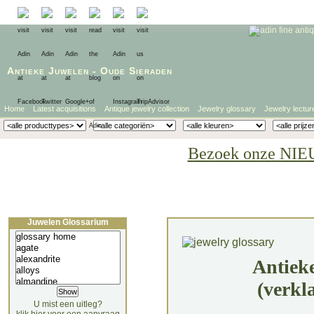
Antieke Juwelen
-
Oude Sieraden
Home
Latest acquisitions
Antique jewelry collection
Jewelry glossary
Jewelry lectur
Bezoek onze NIE
Juwelen Glossarium
Antiek
(verkl
U mist een uitleg?