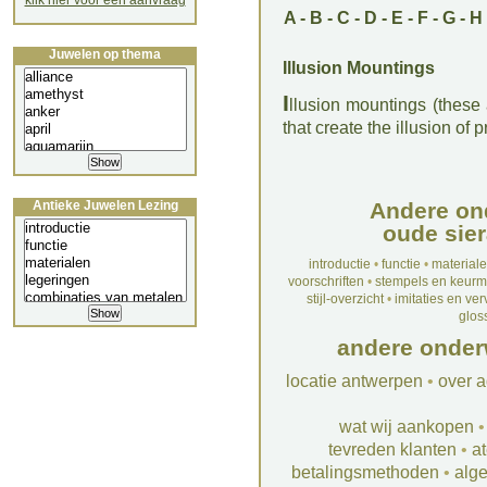
klik hier voor een aanvraag
A
-
B
-
C
-
D
-
E
-
F
-
G
-
H
Juwelen op thema
Illusion Mountings
I
llusion mountings (these 
that create the illusion of 
Antieke Juwelen Lezing
Andere on
oude sier
introductie
•
functie
•
material
voorschriften
•
stempels en keur
stijl-overzicht
•
imitaties en ve
glos
andere onder
locatie antwerpen
•
over a
wat wij aankopen
tevreden klanten
•
at
betalingsmethoden
•
alg