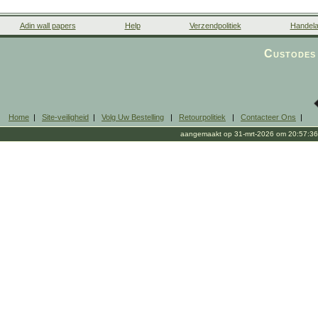
Adin wall papers
Help
Verzendpolitiek
Handela
Custodes 
Home
|
Site-veiligheid
|
Volg Uw Bestelling
|
Retourpolitiek
|
Contacteer Ons
|
aangemaakt op 31-mrt-2026 om 20:57:36