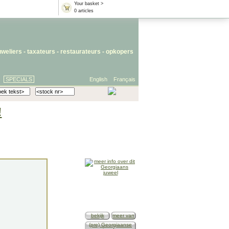
Your basket >
0 articles
uweliers
-
taxateurs
-
restaurateurs
-
opkopers
SPECIALS
English
Français
!
bekijk
meer van
(pre) Georgiaanse