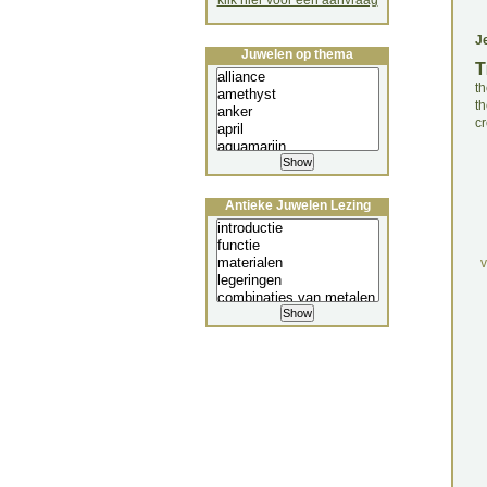
klik hier voor een aanvraag
J
Juwelen op thema
T
th
t
cr
Antieke Juwelen Lezing
v