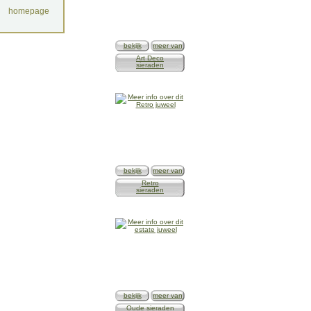
homepage
bekijk
meer van
Art Deco
sieraden
bekijk
meer van
Retro
sieraden
bekijk
meer van
Oude sieraden