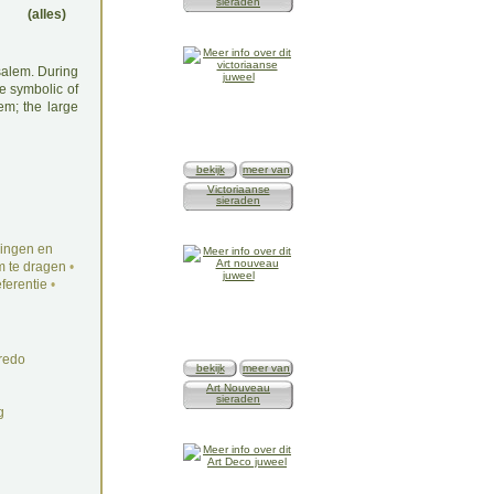
sieraden
(alles)
salem. During
e symbolic of
em; the large
bekijk
meer van
Victoriaanse
sieraden
ingen en
 te dragen
•
ferentie
•
redo
bekijk
meer van
Art Nouveau
sieraden
g