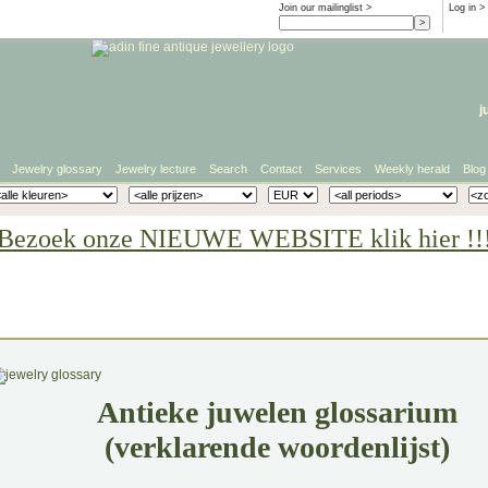
Join our mailinglist >
Log in
>
j
Jewelry glossary
Jewelry lecture
Search
Contact
Services
Weekly herald
Blog
Bezoek onze NIEUWE WEBSITE klik hier !!
Antieke juwelen glossarium
(verklarende woordenlijst)