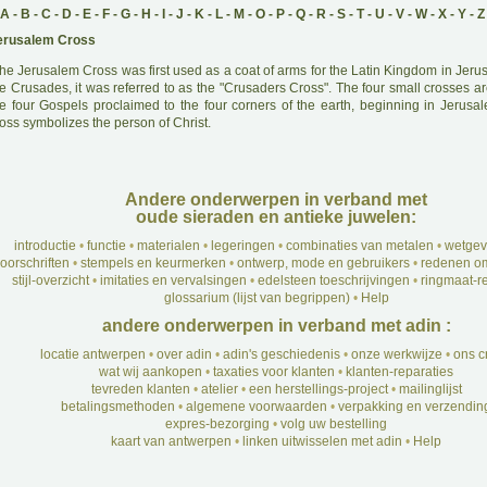
A
-
B
-
C
-
D
-
E
-
F
-
G
-
H
-
I
-
J
-
K
-
L
-
M
-
O
-
P
-
Q
-
R
-
S
-
T
-
U
-
V
-
W
-
X
-
Y
-
Z
erusalem Cross
he Jerusalem Cross was first used as a coat of arms for the Latin Kingdom in Jeru
e Crusades, it was referred to as the "Crusaders Cross". The four small crosses ar
he four Gospels proclaimed to the four corners of the earth, beginning in Jerusal
oss symbolizes the person of Christ.
Andere onderwerpen in verband met
oude sieraden en antieke juwelen:
introductie
•
functie
•
materialen
•
legeringen
•
combinaties van metalen
•
wetgev
oorschriften
•
stempels en keurmerken
•
ontwerp, mode en gebruikers
•
redenen om
stijl-overzicht
•
imitaties en vervalsingen
•
edelsteen toeschrijvingen
•
ringmaat-re
glossarium (lijst van begrippen)
•
Help
andere onderwerpen in verband met adin :
locatie antwerpen
•
over adin
•
adin's geschiedenis
•
onze werkwijze
•
ons c
wat wij aankopen
•
taxaties voor klanten
•
klanten-reparaties
tevreden klanten
•
atelier
•
een herstellings-project
•
mailinglijst
betalingsmethoden
•
algemene voorwaarden
•
verpakking en verzendin
expres-bezorging
•
volg uw bestelling
kaart van antwerpen
•
linken uitwisselen met adin
•
Help