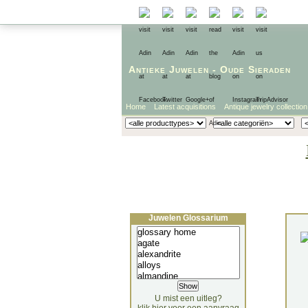
Antieke Juwelen
-
Oude Sieraden
Home
Latest acquisitions
Antique jewelry collection
Juwelen Glossarium
U mist een uitleg?