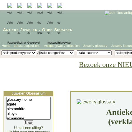
Antieke Juwelen
-
Oude Sieraden
Home
Latest acquisitions
Antique jewelry collection
Jewelry glossary
Jewelry lectur
Bezoek onze NIE
Juwelen Glossarium
Antiek
(verkl
U mist een uitleg?