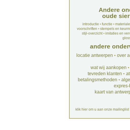
Andere on
oude sier
introductie
•
functie
•
material
voorschriften
•
stempels en keur
stijl-overzicht
•
imitaties en ve
glos
andere onder
locatie antwerpen
•
over a
wat wij aankopen
tevreden klanten
•
at
betalingsmethoden
•
alg
expres-
kaart van antwer
klik hier om u aan onze mailinglist