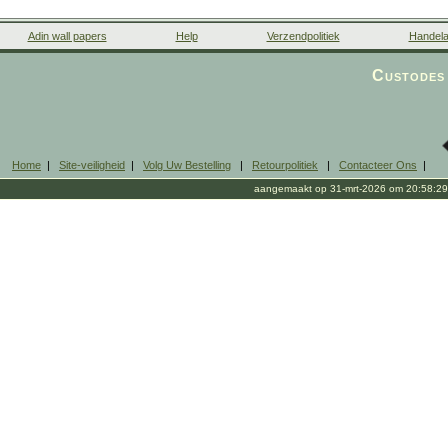
Adin wall papers
Help
Verzendpolitiek
Handela
Custodes 
Home
|
Site-veiligheid
|
Volg Uw Bestelling
|
Retourpolitiek
|
Contacteer Ons
|
aangemaakt op 31-mrt-2026 om 20:58:29