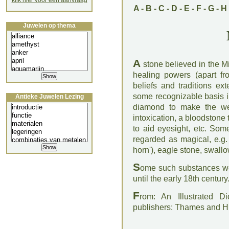
klik hier voor een aanvraag
A
-
B
-
C
-
D
-
E
-
F
-
G
-
H
Juwelen op thema
A
stone believed in the M
healing powers (apart fro
beliefs and traditions ex
some recognizable basis in
Antieke Juwelen Lezing
diamond to make the wea
intoxication, a bloodstone 
to aid eyesight, etc. Som
regarded as magical, e.g.
horn'), eagle stone, swall
S
ome such substances we
until the early 18th century
F
rom: An Illustrated D
publishers: Thames and 