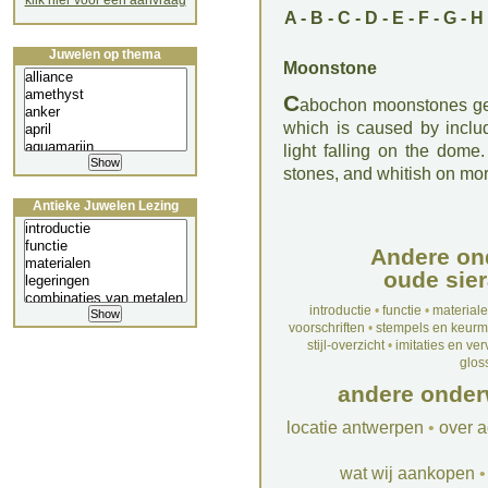
klik hier voor een aanvraag
A
-
B
-
C
-
D
-
E
-
F
-
G
-
H
Juwelen op thema
Moonstone
C
abochon moonstones ge
which is caused by includ
light falling on the dome
stones, and whitish on m
Antieke Juwelen Lezing
Andere on
oude sier
introductie
•
functie
•
material
voorschriften
•
stempels en keur
stijl-overzicht
•
imitaties en ve
glos
andere onder
locatie antwerpen
•
over a
wat wij aankopen