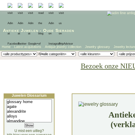
Antieke Juwelen
-
Oude Sieraden
Home
Latest acquisitions
Antique jewelry collection
Jewelry glossary
Jewelry lectur
Bezoek onze NIE
Juwelen Glossarium
Antiek
(verkl
U mist een uitleg?