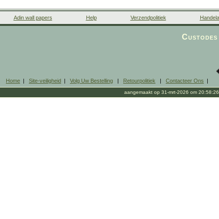
Adin wall papers
Help
Verzendpolitiek
Handela
Custodes 
Home
|
Site-veiligheid
|
Volg Uw Bestelling
|
Retourpolitiek
|
Contacteer Ons
|
aangemaakt op 31-mrt-2026 om 20:58:26