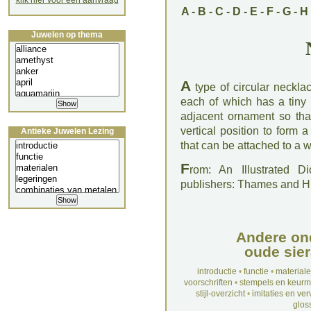
klik hier voor een aanvraag
A
-
B
-
C
-
D
-
E
-
F
-
G
-
H
Juwelen op thema
A
type of circular neckla
each of which has a tiny 
adjacent ornament so that
vertical position to form 
Antieke Juwelen Lezing
that can be attached to a wi
F
rom: An Illustrated D
publishers: Thames and 
Andere on
oude sier
introductie
•
functie
•
material
voorschriften
•
stempels en keur
stijl-overzicht
•
imitaties en ve
glos