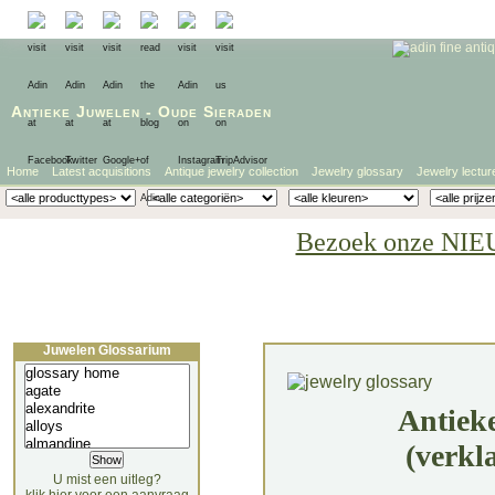
Antieke Juwelen
-
Oude Sieraden
Home
Latest acquisitions
Antique jewelry collection
Jewelry glossary
Jewelry lectur
Bezoek onze NIE
Juwelen Glossarium
Antiek
(verkl
U mist een uitleg?