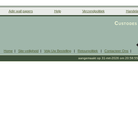
Adin wall papers
Help
Verzendpolitiek
Handela
Custodes 
Home
|
Site-veiligheid
|
Volg Uw Bestelling
|
Retourpolitiek
|
Contacteer Ons
|
aangemaakt op 31-mrt-2026 om 20:58:55