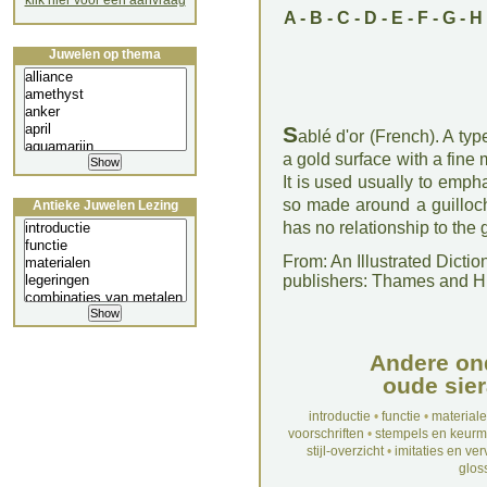
klik hier voor een aanvraag
A
-
B
-
C
-
D
-
E
-
F
-
G
-
H
Juwelen op thema
S
ablé d'or (French). A ty
a gold surface with a fine 
It is used usually to empha
so made around a guilloché
Antieke Juwelen Lezing
has no relationship to the 
From: An Illustrated Dicti
publishers: Thames and 
Andere on
oude sier
introductie
•
functie
•
material
voorschriften
•
stempels en keur
stijl-overzicht
•
imitaties en ve
glos