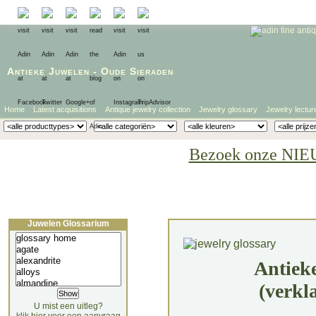
Antieke Juwelen
-
Oude Sieraden
Home
Latest acquisitions
Antique jewelry collection
Jewelry glossary
Jewelry lectur
Bezoek onze NIE
Juwelen Glossarium
Antiek
(verkl
U mist een uitleg?