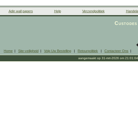
Adin wall papers
Help
Verzendpolitiek
Handela
Custodes 
Home
|
Site-veiligheid
|
Volg Uw Bestelling
|
Retourpolitiek
|
Contacteer Ons
|
aangemaakt op 31-mrt-2026 om 21:01:04