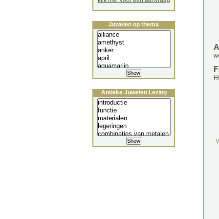
klik hier voor een aanvraag
Juwelen op thema
w
F
H
Antieke Juwelen Lezing
v