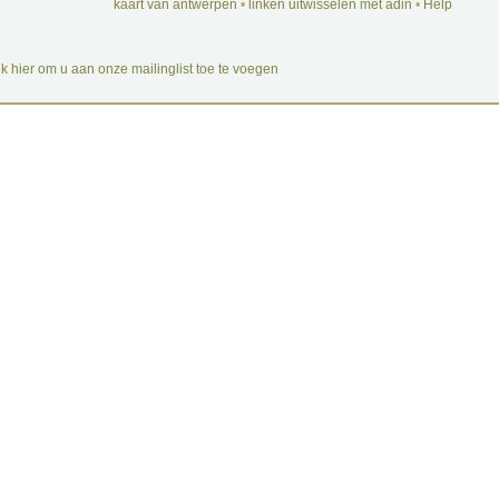
kaart van antwerpen
•
linken uitwisselen met adin
•
Help
ik hier om u aan onze mailinglist toe te voegen