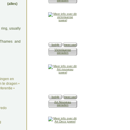
sieraden
(alles)
ring, usually
: Thames and
bekijk
meer van
Victoriaanse
sieraden
ingen en
 te dragen
•
ferentie
•
bekijk
meer van
Art Nouveau
sieraden
redo
g