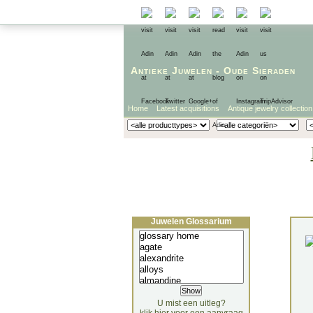
Antieke Juwelen
-
Oude Sieraden
Home
Latest acquisitions
Antique jewelry collection
Juwelen Glossarium
U mist een uitleg?