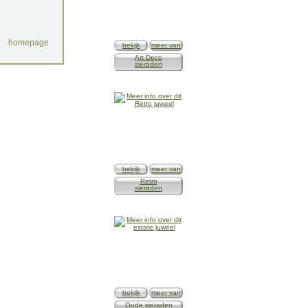
homepage
bekijk
meer van
Art Deco
sieraden
bekijk
meer van
Retro
sieraden
bekijk
meer van
Oude sieraden