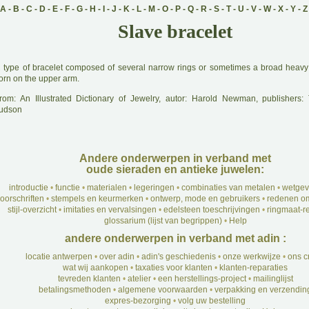
A
-
B
-
C
-
D
-
E
-
F
-
G
-
H
-
I
-
J
-
K
-
L
-
M
-
O
-
P
-
Q
-
R
-
S
-
T
-
U
-
V
-
W
-
X
-
Y
-
Z
Slave bracelet
A
type of bracelet composed of several narrow rings or sometimes a broad heavy 
orn on the upper arm.
rom: An Illustrated Dictionary of Jewelry, autor: Harold Newman, publishers
udson
Andere onderwerpen in verband met
oude sieraden en antieke juwelen:
introductie
•
functie
•
materialen
•
legeringen
•
combinaties van metalen
•
wetgev
oorschriften
•
stempels en keurmerken
•
ontwerp, mode en gebruikers
•
redenen om
stijl-overzicht
•
imitaties en vervalsingen
•
edelsteen toeschrijvingen
•
ringmaat-re
glossarium (lijst van begrippen)
•
Help
andere onderwerpen in verband met adin :
locatie antwerpen
•
over adin
•
adin's geschiedenis
•
onze werkwijze
•
ons c
wat wij aankopen
•
taxaties voor klanten
•
klanten-reparaties
tevreden klanten
•
atelier
•
een herstellings-project
•
mailinglijst
betalingsmethoden
•
algemene voorwaarden
•
verpakking en verzendin
expres-bezorging
•
volg uw bestelling