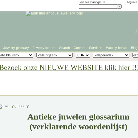
Join our mailinglist >
Log in
>
j
Jewelry glossary
Jewelry lecture
Search
Contact
Services
Weekly herald
Blog
Bezoek onze NIEUWE WEBSITE klik hier !!
Antieke juwelen glossarium
(verklarende woordenlijst)