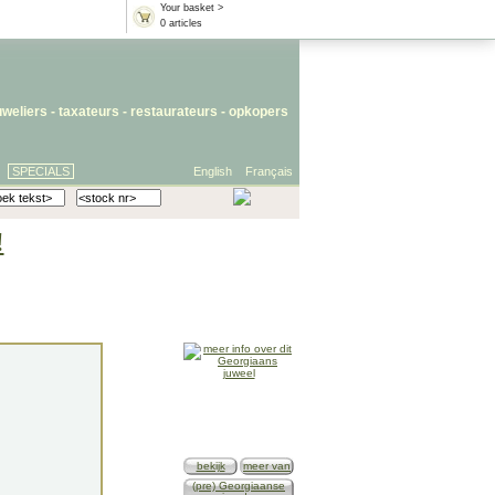
Your basket >
0 articles
uweliers
-
taxateurs
-
restaurateurs
-
opkopers
SPECIALS
English
Français
!
bekijk
meer van
(pre) Georgiaanse