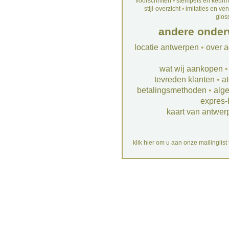
voorschriften
•
stempels en keur
stijl-overzicht
•
imitaties en ve
glos
andere onder
locatie antwerpen
•
over a
wat wij aankopen
tevreden klanten
•
at
betalingsmethoden
•
alg
expres-
kaart van antwer
klik hier om u aan onze mailinglist