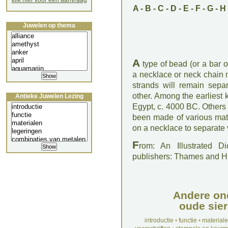
klik hier voor een aanvraag
A
-
B
-
C
-
D
-
E
-
F
-
G
-
H
Juwelen op thema
A
type of bead (or a bar o
a necklace or neck chain m
strands will remain sepa
other. Among the earliest
Antieke Juwelen Lezing
Egypt, c. 4000 BC. Others
been made of various mat
on a necklace to separate 
F
rom: An Illustrated D
publishers: Thames and 
Andere on
oude sier
introductie
•
functie
•
material