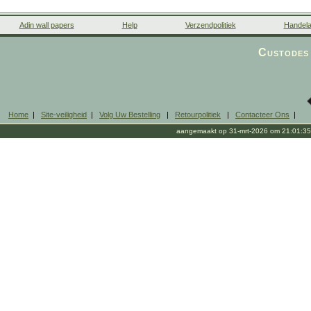
Adin wall papers
Help
Verzendpolitiek
Handela
Custodes 
Home
|
Site-veiligheid
|
Volg Uw Bestelling
|
Retourpolitiek
|
Contacteer Ons
|
aangemaakt op 31-mrt-2026 om 21:01:35