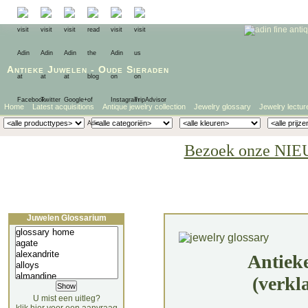
Antieke Juwelen
-
Oude Sieraden
Home
Latest acquisitions
Antique jewelry collection
Jewelry glossary
Jewelry lectur
Bezoek onze NIE
Juwelen Glossarium
Antiek
(verkl
U mist een uitleg?