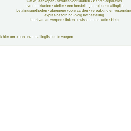
wat wij aankopen
•
taxaties voor klanten
•
klanten-reparaties
tevreden klanten
•
atelier
•
een herstellings-project
•
mailinglijst
betalingsmethoden
•
algemene voorwaarden
•
verpakking en verzendin
expres-bezorging
•
volg uw bestelling
kaart van antwerpen
•
linken uitwisselen met adin
•
Help
ik hier om u aan onze mailinglist toe te voegen