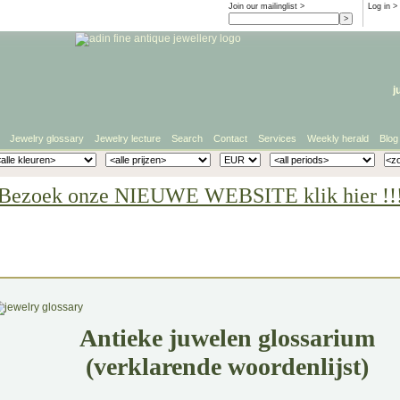
Join our mailinglist >
Log in
>
j
Jewelry glossary
Jewelry lecture
Search
Contact
Services
Weekly herald
Blog
Bezoek onze NIEUWE WEBSITE klik hier !!
Antieke juwelen glossarium
(verklarende woordenlijst)