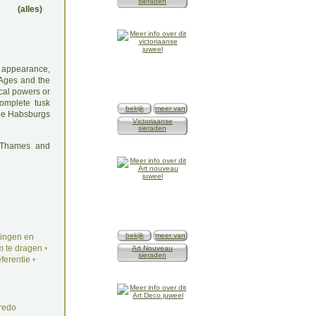
sieraden
(alles)
d appearance,
 Ages and the
ical powers or
omplete tusk
bekijk
meer van
the Habsburgs
Victoriaanse
sieraden
: Thames and
bekijk
meer van
ingen en
 te dragen
•
Art Nouveau
sieraden
ferentie
•
redo