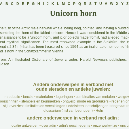
A
-
B
-
C
-
D
-
E
-
F
-
G
-
H
-
I
-
J
-
K
-
L
-
M
-
O
-
P
-
Q
-
R
-
S
-
T
-
U
-
V
-
W
-
X
-
Y
-
Z
Unicorn horn
he tusk of the Arctic male narwhal whale, being long, pointed, and having a twiste
esembling the horn of the fabled unicorn. Hence it was considered in the Middle
enaissance
to be a 'unicorn horn', and it, or objects made from it, had alleged mag
reat mystical significance. The most renowned example is the Ainkhürn, the c
length, 2,34 m) that has been treasured since 1564 as an inalienable heirloom of 
nd is now in the Schatzkammer in Vienna.
rom: An Illustrated Dictionary of Jewelry, autor: Harold Newman, publishers
udson
Andere onderwerpen in verband met
oude sieraden en antieke juwelen:
introductie
•
functie
•
materialen
•
legeringen
•
combinaties van metalen
•
wetgev
oorschriften
•
stempels en keurmerken
•
ontwerp, mode en gebruikers
•
redenen om
stijl-overzicht
•
imitaties en vervalsingen
•
edelsteen toeschrijvingen
•
ringmaat-re
glossarium (lijst van begrippen)
•
Help
andere onderwerpen in verband met adin :
locatie antwerpen
•
over adin
•
adin's geschiedenis
•
onze werkwijze
•
ons c