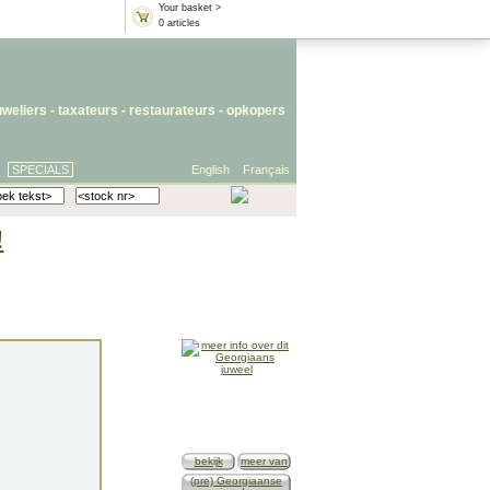
Your basket >
0 articles
uweliers
-
taxateurs
-
restaurateurs
-
opkopers
SPECIALS
English
Français
!
bekijk
meer van
(pre) Georgiaanse