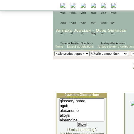
Antieke Juwelen
-
Oude Sieraden
Home
Latest acquisitions
Antique jewelry collection
Juwelen Glossarium
U mist een uitleg?