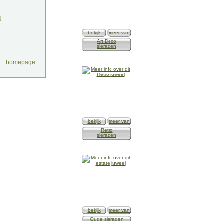
g
bekijk
meer van
Art Deco
sieraden
homepage
bekijk
meer van
Retro
sieraden
bekijk
meer van
Oude sieraden