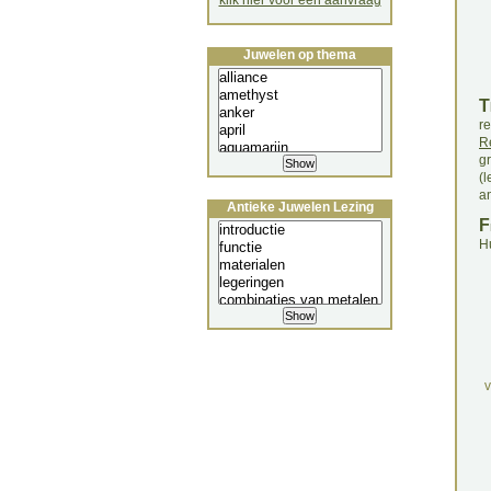
klik hier voor een aanvraag
Juwelen op thema
T
r
R
g
(
a
Antieke Juwelen Lezing
F
H
v