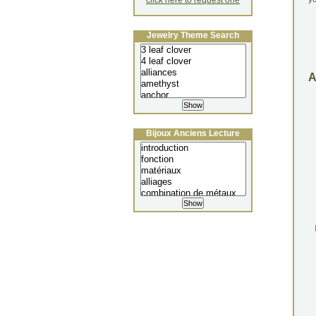
click here to request one
Jewelry Theme Search
Bijoux Anciens Lecture