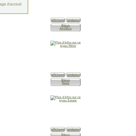
age d'acceuil
affichage
similaires
Bijoux
Art-Déco
affichage
similaires
Bijoux
Rétro
affichage
similaires
Bijoux