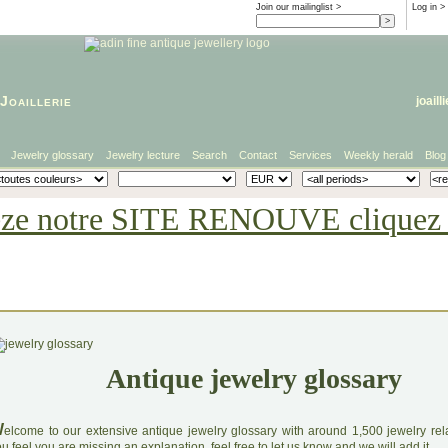
Join our mailinglist >
Log in
>
Joaillerie
joaill
Jewelry glossary
Jewelry lecture
Search
Contact
Services
Weekly herald
Blog
eze notre SITE RENOUVE cliquez i
Antique jewelry glossary
W
elcome to our extensive antique jewelry glossary with around 1,500 jewelry relat
u feel you are missing an explanation, feel free to let us know and we will add it.