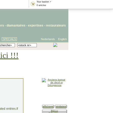
Your basket >
0 articles
iers
- diamantaires -
expertises
-
restaurateurs
SPECIALS
Nederlands
English
ci !!!
affichage
similaires
ed entries.If
Bijoux