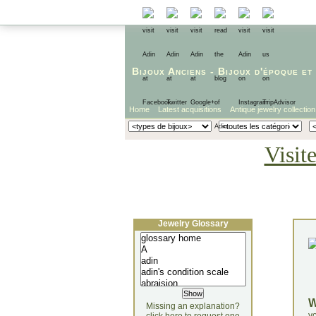
Bijoux Anciens
-
Bijoux d'époque
et
Home
Latest acquisitions
Antique jewelry collection
Visit
Jewelry Glossary
Missing an explanation?
yo