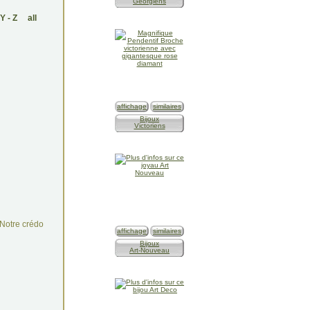
Géorgiens
Y
-
Z
all
affichage
similaires
Bijoux
Victoriens
Notre crédo
affichage
similaires
Bijoux
Art-Nouveau
n