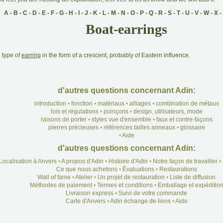
A
-
B
-
C
-
D
-
E
-
F
-
G
-
H
-
I
-
J
-
K
-
L
-
M
-
N
-
O
-
P
-
Q
-
R
-
S
-
T
-
U
-
V
-
W
-
X
-
Boat-earrings
A
type of
earring
in the form of a crescent, probably of Eastern influence.
d'autres questions concernant Adin:
introduction
•
fonction
•
matériaux
•
alliages
•
combination de métaux
lois et régulations
•
poinçons
•
design, utilisateurs, mode
raisons de porter
•
styles vue d'ensemble
•
faux et contre-façons
pierres précieuses
•
références tailles anneaux
•
glossaire
•
Aide
d'autres questions concernant Adin:
Localisation à Anvers
•
A propos d'Adin
•
Histoire d'Adin
•
Notre façon de travailler
•
Ce que nous achetons
•
Évaluations
•
Restaurations
Wall of fame
•
Atelier
•
Un projet de restauration
•
Liste de diffusion
Méthodes de paiement
•
Termes et conditions
•
Emballage et expéditio
Livraison express
•
Suivi de votre commande
Carte d'Anvers
•
Adin échange de liens
•
Aide