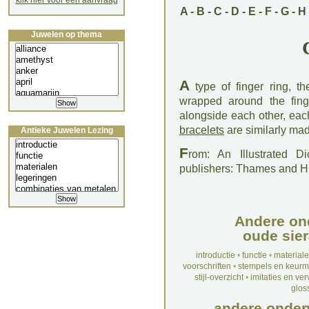
klik hier voor een aanvraag
A
-
B
-
C
-
D
-
E
-
F
-
G
-
H
Juwelen op thema
A
type of finger ring, t
wrapped around the fing
alongside each other, eac
bracelets
are similarly ma
Antieke Juwelen Lezing
F
rom: An Illustrated D
publishers: Thames and 
Andere on
oude sier
introductie
•
functie
•
material
voorschriften
•
stempels en keur
stijl-overzicht
•
imitaties en ve
glos
andere onder