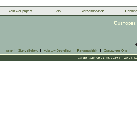
Adin wall papers
Help
Verzendpolitiek
Handela
Custodes 
Home
|
Site-veiligheid
|
Volg Uw Bestelling
|
Retourpolitiek
|
Contacteer Ons
|
aangemaakt op 31-mrt-2026 om 20:54:41