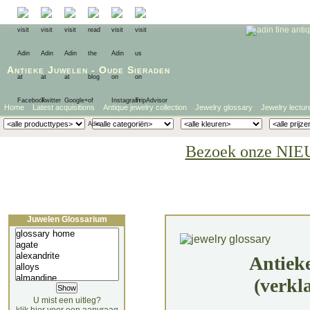
Antieke Juwelen
-
Oude Sieraden
Home
Latest acquisitions
Antique jewelry collection
Jewelry glossary
Jewelry lectur
Bezoek onze NIE
Juwelen Glossarium
Antiek
(verkl
U mist een uitleg?