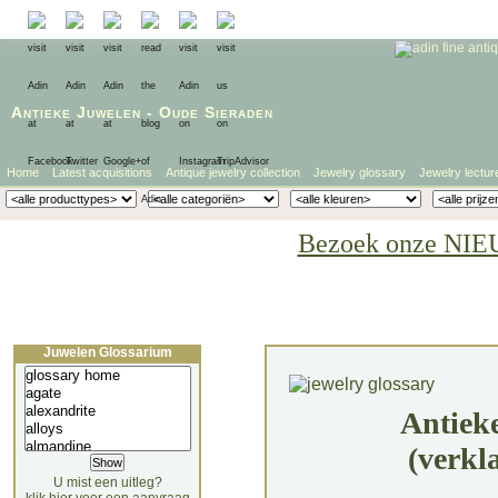
Antieke Juwelen
-
Oude Sieraden
Home
Latest acquisitions
Antique jewelry collection
Jewelry glossary
Jewelry lectur
Bezoek onze NIE
Juwelen Glossarium
Antiek
(verkl
U mist een uitleg?