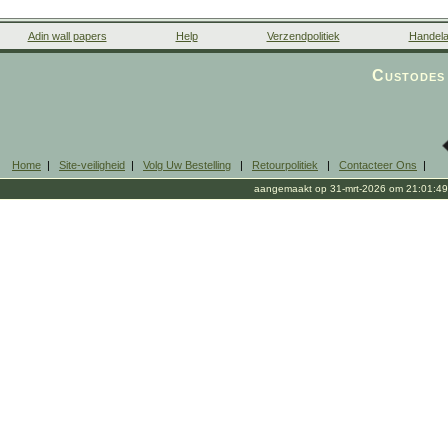
Adin wall papers
Help
Verzendpolitiek
Handela
Custodes 
Home
|
Site-veiligheid
|
Volg Uw Bestelling
|
Retourpolitiek
|
Contacteer Ons
|
aangemaakt op 31-mrt-2026 om 21:01:49