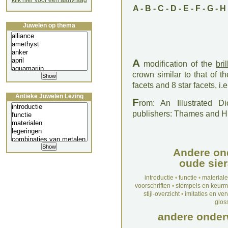
klik hier voor een aanvraag
A
-
B
-
C
-
D
-
E
-
F
-
G
-
H
Juwelen op thema
A
modification of the
bri
crown similar to that of t
facets and 8 star facets, i.
Antieke Juwelen Lezing
F
rom: An Illustrated D
publishers: Thames and 
Andere on
oude sier
introductie
•
functie
•
material
voorschriften
•
stempels en keur
stijl-overzicht
•
imitaties en ve
glos
andere onder